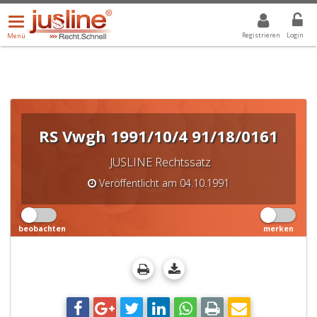
Menü
DROPDOWN: GEWÄHLTER WERT IST ALLE
ALLE
öffnen/schließen
Registrieren
Login
Menü
RS Vwgh 1991/10/4 91/18/0161
JUSLINE Rechtssatz
Veröffentlicht am 04.10.1991
beobachten
merken