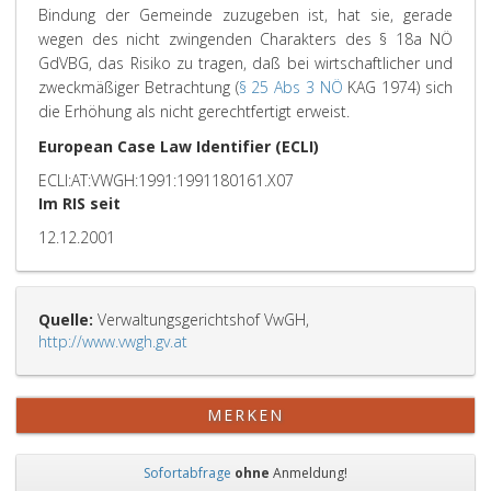
Bindung der Gemeinde zuzugeben ist, hat sie, gerade
wegen des nicht zwingenden Charakters des § 18a NÖ
GdVBG, das Risiko zu tragen, daß bei wirtschaftlicher und
zweckmäßiger Betrachtung (
§ 25 Abs 3 NÖ
KAG 1974) sich
die Erhöhung als nicht gerechtfertigt erweist.
European Case Law Identifier (ECLI)
ECLI:AT:VWGH:1991:1991180161.X07
Im RIS seit
12.12.2001
Quelle:
Verwaltungsgerichtshof VwGH,
http://www.vwgh.gv.at
MERKEN
Sofortabfrage
ohne
Anmeldung!