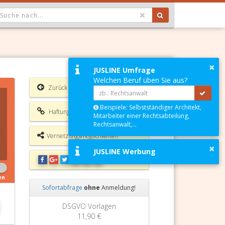
OPDOWN: GEWÄHLTER WERT IST ALLE
×
JUSLINE Umfrage
Welchen Beruf üben Sie aus?
Zurück
Beispiele: Selbstständiger Architekt,
Haftungsausschluss
Mitarbeiter einer Rechtsabteilung,
Rechtsanwalt,...
Vernetzungsmöglichkeiten
×
JUSLINE Werbung
en
Sofortabfrage
ohne
Anmeldung!
Zurück
Weiter
DSGVO Vorlagen
11,90 €