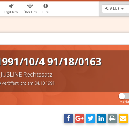
DR
ALLE
Legal.Tech
Über Uns
Hilfe
991/10/4 91/18/0163
JUSLINE Rechtssatz
Veröffentlicht am 04.10.1991
merk