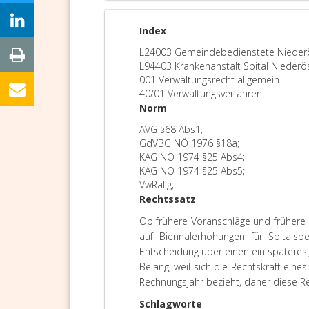
Index
L24003 Gemeindebedienstete Niederö
L94403 Krankenanstalt Spital Niederös
001 Verwaltungsrecht allgemein
40/01 Verwaltungsverfahren
Norm
AVG §68 Abs1;
GdVBG NÖ 1976 §18a;
KAG NÖ 1974 §25 Abs4;
KAG NÖ 1974 §25 Abs5;
VwRallg;
Rechtssatz
Ob frühere Voranschläge und frühere 
auf Biennalerhöhungen für Spitalsb
Entscheidung über einen ein späteres
Belang, weil sich die Rechtskraft ei
Rechnungsjahr bezieht, daher diese Rec
Schlagworte