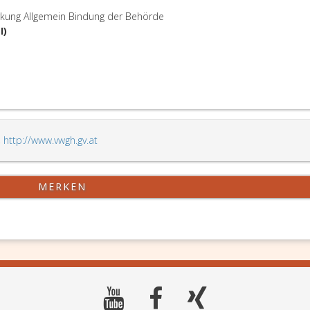
rkung Allgemein Bindung der Behörde
I)
,
http://www.vwgh.gv.at
MERKEN