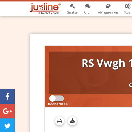
Gesetze
Forum
Abfrageservices
Tools
RS Vwgh 1
beobachten