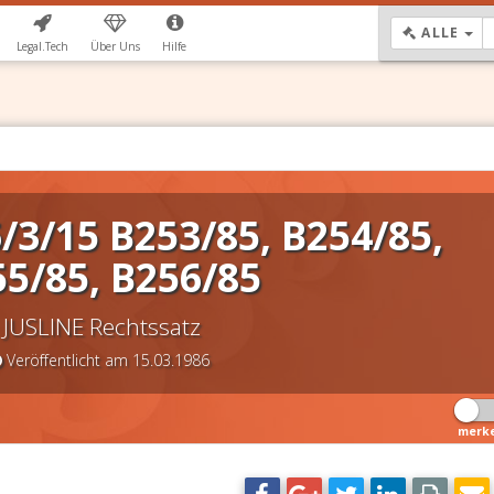
DR
ALLE
Legal.Tech
Über Uns
Hilfe
/3/15 B253/85, B254/85,
5/85, B256/85
JUSLINE Rechtssatz
Veröffentlicht am 15.03.1986
merk