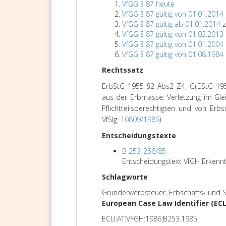
VfGG § 87 heute
VfGG § 87 gültig von 01.01.2014
VfGG § 87 gültig ab 01.01.2014
z
VfGG § 87 gültig von 01.03.2013
VfGG § 87 gültig von 01.01.2004
VfGG § 87 gültig von 01.08.1984
Rechtssatz
ErbStG 1955 §2 Abs2 Z4; GrEStG 1955
aus der Erbmasse; Verletzung im Gle
Pflichtteilsberechtigten und von Erbs
VfSlg.
10809/1985
)
Entscheidungstexte
B 253-256/85
Entscheidungstext VfGH Erkennt
Schlagworte
Grunderwerbsteuer, Erbschafts- und 
European Case Law Identifier (ECL
ECLI:AT:VFGH:1986:B253.1985