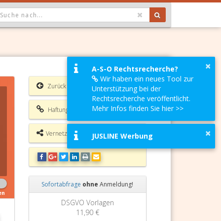
OPDOWN: GEWÄHLTER WERT IST ALLE
×
A-S-O Rechtsrecherche?
Wir haben ein neues Tool zur
Zurück
Unterstützung bei der
Rechtsrecherche veröffentlicht.
Mehr Infos finden Sie hier >>
Haftungsausschluss
×
Vernetzungsmöglichkeiten
JUSLINE Werbung
Sofortabfrage
ohne
Anmeldung!
en
Zurück
Weiter
DSGVO Vorlagen
11,90 €