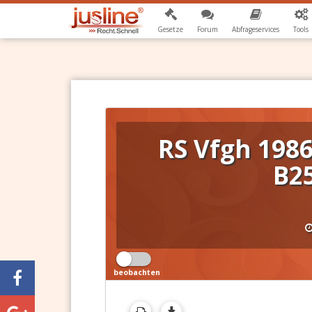
Gesetze
Forum
Abfrageservices
Tools
RS Vfgh 1986
B25
beobachten