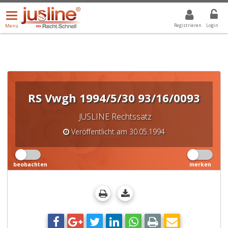
Menü
DROPDOWN: GEWÄHLTER WERT IST ALLE
ALLE
öffnen/schließen
Registrieren
Login
Menü
RS Vwgh 1994/5/30 93/16/0093
JUSLINE Rechtssatz
Veröffentlicht am 30.05.1994
beobachten
merken