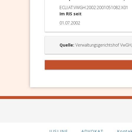
ECLI:AT:VWGH:2002:2001051082.X01
Im RIS seit
01.07.2002
Quelle:
Verwaltungsgerichtshof VwGH
JUSLINE
ADVOKAT
Konta