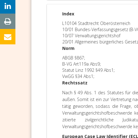
Index
L10104 Stadtrecht Oberösterreich
10/01 Bundes-Verfassungsgesetz (B-V
10/07 Verwaltungsgerichtshof
20/01 Allgemeines bürgerliches Geset
Norm
ABGB §867;
B-VG Art119a Abs9;
Statut Linz 1992 §49 Abs1;
VwGG §34 Abs1;
Rechtssatz
Nach § 49 Abs. 1 des Statutes für di
außen. Somit ist ein zur Vertretung n
tätig geworden, sodass die Frage, o
Verwaltungsgerichtshofbeschwerde ke
zitierte zivilgerichtliche 
Verwaltungsgerichtshofbeschwerde kei
European Case Law Identifier (ECL