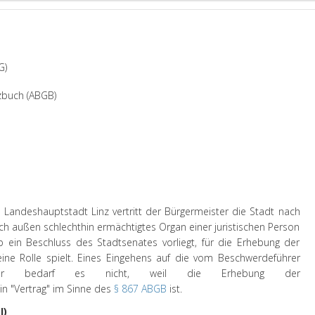
G)
zbuch (ABGB)
e Landeshauptstadt Linz vertritt der Bürgermeister die Stadt nach
ach außen schlechthin ermächtigtes Organ einer juristischen Person
b ein Beschluss des Stadtsenates vorliegt, für die Erhebung der
ine Rolle spielt. Eines Eingehens auf die vom Beschwerdeführer
Judikatur bedarf es nicht, weil die Erhebung der
n "Vertrag" im Sinne des
§ 867 ABGB
ist.
I)