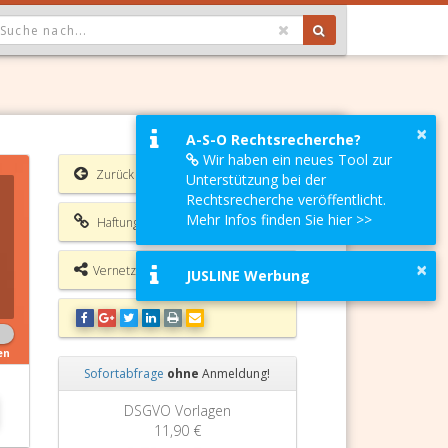
OPDOWN: GEWÄHLTER WERT IST ALLE
×
A-S-O Rechtsrecherche?
Wir haben ein neues Tool zur
Zurück
Unterstützung bei der
Rechtsrecherche veröffentlicht.
Mehr Infos finden Sie hier >>
Haftungsausschluss
×
Vernetzungsmöglichkeiten
JUSLINE Werbung
en
Sofortabfrage
ohne
Anmeldung!
Zurück
Weiter
DSGVO Vorlagen
11,90 €