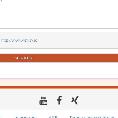
,
http://www.vwgh.gv.at
MERKEN
kt
Impressum
AGB
Datenschutzerklärung