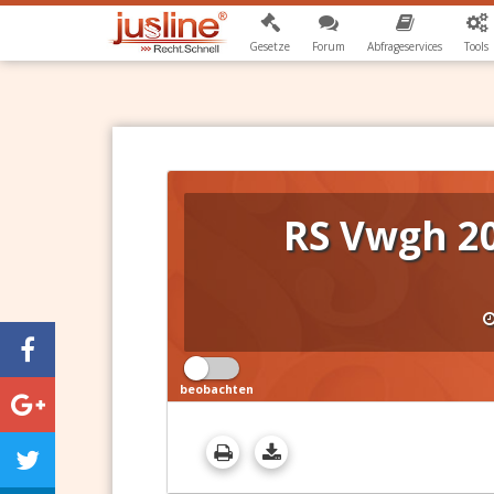
Gesetze
Forum
Abfrageservices
Tools
RS Vwgh 20
beobachten