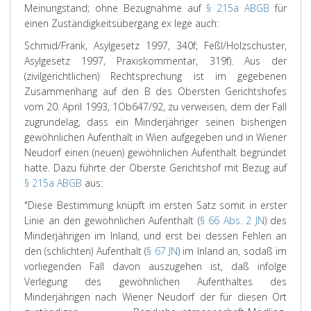
Meinungstand; ohne Bezugnahme auf
§ 215a ABGB
für
einen Zuständigkeitsübergang ex lege auch:
Schmid/Frank, Asylgesetz 1997, 340f; Feßl/Holzschuster,
Asylgesetz 1997, Praxiskommentar, 319f). Aus der
(zivilgerichtlichen) Rechtsprechung ist im gegebenen
Zusammenhang auf den B des Obersten Gerichtshofes
vom 20. April 1993, 1Ob647/92, zu verweisen, dem der Fall
zugrundelag, dass ein Minderjähriger seinen bisherigen
gewöhnlichen Aufenthalt in Wien aufgegeben und in Wiener
Neudorf einen (neuen) gewöhnlichen Aufenthalt begründet
hatte. Dazu führte der Oberste Gerichtshof mit Bezug auf
§ 215a ABGB
aus:
"Diese Bestimmung knüpft im ersten Satz somit in erster
Linie an den gewöhnlichen Aufenthalt (
§ 66 Abs. 2 JN
) des
Minderjährigen im Inland, und erst bei dessen Fehlen an
den (schlichten) Aufenthalt (
§ 67 JN
) im Inland an, sodaß im
vorliegenden Fall davon auszugehen ist, daß infolge
Verlegung des gewöhnlichen Aufenthaltes des
Minderjährigen nach Wiener Neudorf der für diesen Ort