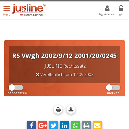
Menü
DROPDOWN: GEWÄHLTER WERT IST ALLE
ALLE
öffnen/schließen
Registrieren
Login
Menü
RS Vwgh 2002/9/12 2001/20/0245
JUSLINE Rechtssatz
Veröffentlicht am 12.09.2002
beobachten
merken