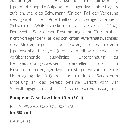
zuständigen Bezirkshauptmannschaft-Mödling-
Jugendabteilung die Aufgaben des Jugendwohlfahrtsträgers
zufallen, wie dies Schwimann für den Fall der Verlegung
des gewöhnlichen Aufenthaltes als zwingend ansieht
(Schwimann, ABGB Praxiskommentar, Rz 3 aE zu § 215a).
Der zweite Satz dieser Bestimmung sieht für den (hier
nicht vorliegenden) Fall des schlichten Aufenthaltswechsels
des Minderjährigen in den Sprengel eines anderen
Jugendwohlfahrtsträgers (den Hauptfall wird etwa eine
vorübergehende auswärtige Unterbringung zu
Berufsausbildungszwecken darstellen) die im
Einvernehmen der Jugendwohlfahrtsträger vorzunehmende
Übertragung der Aufgaben und im dritten Satz deren
Mitteilung an das bereits befaßte Gericht vor." Der
Verwaltungsgerichtshof schließt sich dieser Auffassung an.
European Case Law Identifier (ECLI)
ECLI:AT:VWGH:2002:2001200245.X02
Im RIS seit
09.01.2003