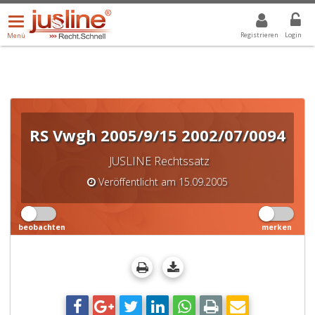
Menü
DROPDOWN: GEWÄHLTER WERT IST ALLE
ALLE
öffnen/schließen
Registrieren
Login
Menü
RS Vwgh 2005/9/15 2002/07/0094
JUSLINE Rechtssatz
Veröffentlicht am 15.09.2005
beobachten
merken