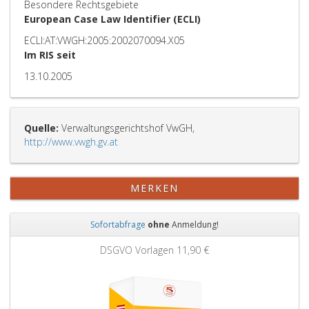
Besondere Rechtsgebiete
European Case Law Identifier (ECLI)
ECLI:AT:VWGH:2005:2002070094.X05
Im RIS seit
13.10.2005
Quelle:
Verwaltungsgerichtshof VwGH,
http://www.vwgh.gv.at
MERKEN
Sofortabfrage
ohne
Anmeldung!
Zurück
Weit
DSGVO Vorlagen
11,90 €