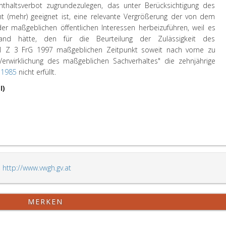
nthaltsverbot zugrundezulegen, das unter Berücksichtigung des
ht (mehr) geeignet ist, eine relevante Vergrößerung der von dem
 maßgeblichen öffentlichen Interessen herbeizuführen, weil es
d hätte, den für die Beurteilung der Zulässigkeit des
1 Z 3 FrG 1997 maßgeblichen Zeitpunkt soweit nach vorne zu
erwirklichung des maßgeblichen Sachverhaltes" die zehnjährige
 1985
nicht erfüllt.
I)
,
http://www.vwgh.gv.at
MERKEN