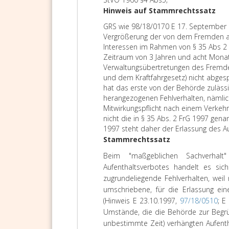
Hinweis auf Stammrechtssatz
GRS wie 98/18/0170 E 17. September 1
Vergrößerung der von dem Fremden a
Interessen im Rahmen von § 35 Abs 2 
Zeitraum von 3 Jahren und acht Mona
Verwaltungsübertretungen des Fremde
und dem Kraftfahrgesetz) nicht abges
hat das erste von der Behörde zuläss
herangezogenen Fehlverhalten, nämlic
Mitwirkungspflicht nach einem Verkehr
nicht die in § 35 Abs. 2 FrG 1997 gena
1997 steht daher der Erlassung des Au
Stammrechtssatz
Beim "maßgeblichen Sachverhalt
Aufenthaltsverbotes handelt es si
zugrundeliegende Fehlverhalten, wei
umschriebene, für die Erlassung ei
(Hinweis E 23.10.1997,
97/18/0510
; E
Umstände, die die Behörde zur Begrü
unbestimmte Zeit) verhängten Aufenth