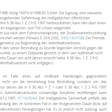
998 VwSlg 14974 A/1998 RS 5 (Hier: Die Eignung, eine relevante
usgehenden Gefährdung der maßgeblichen öffentlichen
iVm § 38 Abs 1 Z 2 FrG 1997 herbeizuführen, kann den über einen
ten begangenen, zum Teil schwer wiegenden
n (ua nach dem Führerscheingesetz, der Straßenverkehrsordnung
prochen werden (Hinweis E 20.6.2002,
2002/18/0108
). Der Fremde
igerweise zur Begründung des Aufenthaltsverbotes
h den seiner Bestrafung zu Grunde liegenden Verstoß gegen die
sunfall, zu einem Zeitpunkt gesetzt, in dem sein Aufenthalt noch
nnte Dauer von acht Jahren erreicht hatte. § 38 Abs. 1 Z. 2 FrG
fenthaltsverbots nicht entgegen.)
" im Falle eines auf strafbare Handlungen gegründeten
ch nicht um die Verurteilung bzw Bestrafung, sondern um das
l nur dieses die in § 36 Abs 1 Z 1 oder § 36 Abs 1 Z 2 FrG 1997
nes Aufenthaltsverbotes notwendige Annahme rechtfertigen kann
 4.12.1997,
97/18/0544
). Der maßgebliche Sachverhalt umfaßt alle
ndung des im konkreten Fall in der festgesetzten Dauer (bzw auf
altsverbotes herangezogen hat. Es ist jedoch nicht zulässig, auch