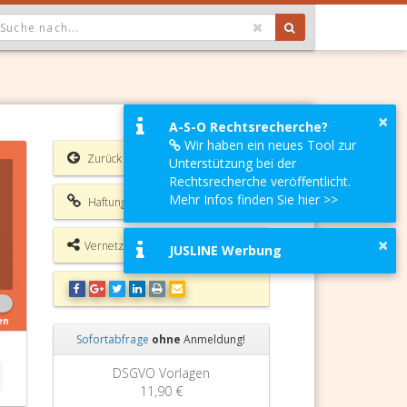
OPDOWN: GEWÄHLTER WERT IST ALLE
×
A-S-O Rechtsrecherche?
Wir haben ein neues Tool zur
Zurück
Unterstützung bei der
Rechtsrecherche veröffentlicht.
Mehr Infos finden Sie hier >>
Haftungsausschluss
×
Vernetzungsmöglichkeiten
JUSLINE Werbung
en
Sofortabfrage
ohne
Anmeldung!
Zurück
Weiter
DSGVO Vorlagen
11,90 €