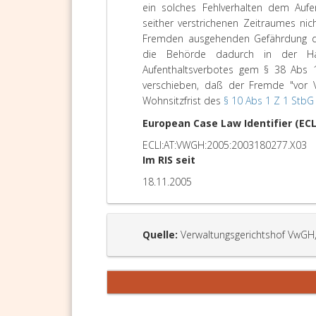
ein solches Fehlverhalten dem Aufe
seither verstrichenen Zeitraumes nic
Fremden ausgehenden Gefährdung der
die Behörde dadurch in der Han
Aufenthaltsverbotes gem § 38 Abs 
verschieben, daß der Fremde "vor V
Wohnsitzfrist des
§ 10 Abs 1 Z 1 StbG
European Case Law Identifier (ECL
ECLI:AT:VWGH:2005:2003180277.X03
Im RIS seit
18.11.2005
Quelle:
Verwaltungsgerichtshof VwGH