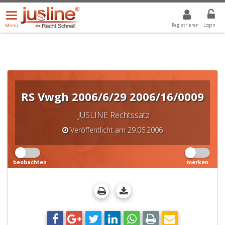
Menü
DROPDOWN: GEWÄHLTER WERT IST ALLE
ALLE
öffnen/schließen
Registrieren
Login
Menü
RS Vwgh 2006/6/29 2006/16/0009
JUSLINE Rechtssatz
Veröffentlicht am 29.06.2006
beobachten
merken