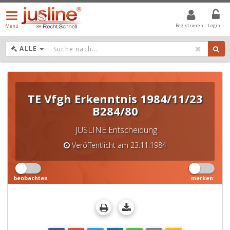
Menü
öffnen/schließen
Registrieren
Login
Menü
DROPDOWN: GEWÄHLTER WERT IST ALLE
ALLE
TE Vfgh Erkenntnis 1984/11/23
B284/80
JUSLINE Entscheidung
Veröffentlicht am 23.11.1984
beobachten
merken