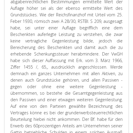
abgabenrechtlichen Bestimmungen ermittelte Wert der
Auflage höher sei als der ebenso ermittelte Wert des
Grundstückes. Wie der Reichsfinanzhof mit Urteil vom 25.
Feber 1930, römisch zwei A 28/30, RSTBl. S 209, ausgesagt
habe, sei unter einer Auflage begrifflich eine dem
Beschenkten auferlegte Leistung zu verstehen, die zwar
keine vertragliche Gegenleistung bilde, jedoch die
Bereicherung des Beschenkten und damit auch die zu
erhebende Schenkungssteuer herabmindere. Der VwGH
habe sich dieser Auffassung mit Erk. vom 3. März 1966,
Ziffer 1455 /, 65,, ausdrücklich angeschlossen. Werde
demnach ein ganzes Unternehmen mit allen Aktiven, zu
denen auch Grundstücke gehören, und allen Passiven -
gegen oder ohne eine weitere Gegenleistung -
übernommen, so bestehe die Gesamtgegenleistung aus
den Passiven und einer etwaigen weiteren Gegenleistung.
Auf eine von den Parteien gewählte Bezeichnung des
Vertrages könne es bei der grunderwerbsteuerrechtlichen
Beurteilung hiebei nicht ankommen. Der Bf. habe für den
Erwerb des 60prozentigen Anteils am Unternehmen seiner
Gattin betriebliche Schulden in einem solchen Ausmaß