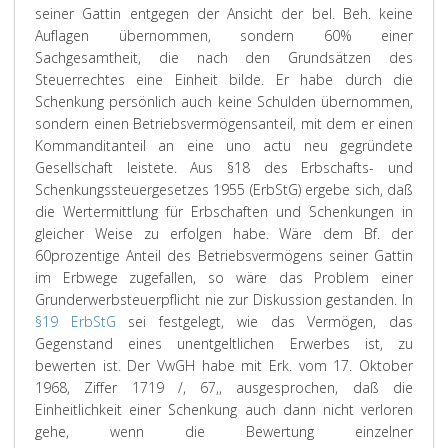
seiner Gattin entgegen der Ansicht der bel. Beh. keine
Auflagen übernommen, sondern 60% einer
Sachgesamtheit, die nach den Grundsätzen des
Steuerrechtes eine Einheit bilde. Er habe durch die
Schenkung persönlich auch keine Schulden übernommen,
sondern einen Betriebsvermögensanteil, mit dem er einen
Kommanditanteil an eine uno actu neu gegründete
Gesellschaft leistete. Aus §18 des Erbschafts- und
Schenkungssteuergesetzes 1955 (ErbStG) ergebe sich, daß
die Wertermittlung für Erbschaften und Schenkungen in
gleicher Weise zu erfolgen habe. Wäre dem Bf. der
60prozentige Anteil des Betriebsvermögens seiner Gattin
im Erbwege zugefallen, so wäre das Problem einer
Grunderwerbsteuerpflicht nie zur Diskussion gestanden. In
§19 ErbStG
sei festgelegt, wie das Vermögen, das
Gegenstand eines unentgeltlichen Erwerbes ist, zu
bewerten ist. Der VwGH habe mit Erk. vom 17. Oktober
1968, Ziffer 1719 /, 67,, ausgesprochen, daß die
Einheitlichkeit einer Schenkung auch dann nicht verloren
gehe, wenn die Bewertung einzelner