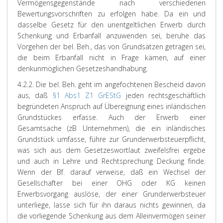
Vermögensgegenstände nach verschiedenen
Bewertungsvorschriften zu erfolgen habe. Da ein und
dasselbe Gesetz für den unentgeltlichen Erwerb durch
Schenkung und Erbanfall anzuwenden sei, beruhe das
Vorgehen der bel. Beh., das von Grundsätzen getragen sei,
die beim Erbanfall nicht in Frage kämen, auf einer
denkunmöglichen Gesetzeshandhabung.
4.2.2. Die bel. Beh. geht im angefochtenen Bescheid davon
aus, daß
§1 Abs1 Z1 GrEStG
jeden rechtsgeschäftlich
begründeten Anspruch auf Übereignung eines inländischen
Grundstückes erfasse. Auch der Erwerb einer
Gesamtsache (zB Unternehmen), die ein inländisches
Grundstück umfasse, führe zur Grunderwerbsteuerpflicht,
was sich aus dem Gesetzeswortlaut zweifelsfrei ergebe
und auch in Lehre und Rechtsprechung Deckung finde.
Wenn der Bf. darauf verweise, daß ein Wechsel der
Gesellschafter bei einer OHG oder KG keinen
Erwerbsvorgang auslöse, der einer Grunderwerbsteuer
unterliege, lasse sich für ihn daraus nichts gewinnen, da
die vorliegende Schenkung aus dem Alleinvermögen seiner