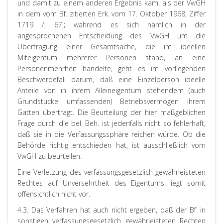
und damit zu einem anderen Ergebnis kam, als der VwGH
in dem vom Bf. zitierten Erk. vom 17. Oktober 1968, Ziffer
1719 /, 67,; während es sich nämlich in der
angesprochenen Entscheidung des VwGH um die
Übertragung einer Gesamtsache, die im ideellen
Miteigentum mehrerer Personen stand, an eine
Personenmehrheit handelte, geht es im vorliegenden
Beschwerdefall darum, daß eine Einzelperson ideelle
Anteile von in ihrem Alleineigentum stehendem (auch
Grundstücke umfassenden) Betriebsvermögen ihrem
Gatten überträgt. Die Beurteilung der hier maßgeblichen
Frage durch die bel. Beh. ist jedenfalls nicht so fehlerhaft,
daß sie in die Verfassungssphäre reichen würde. Ob die
Behörde richtig entschieden hat, ist ausschließlich vom
VwGH zu beurteilen.
Eine Verletzung des verfassungsgesetzlich gewährleisteten
Rechtes auf Unversehrtheit des Eigentums liegt somit
offensichtlich nicht vor.
4.3. Das Verfahren hat auch nicht ergeben, daß der Bf. in
sonstigen verfassungsgesetzlich gewährleisteten Rechten