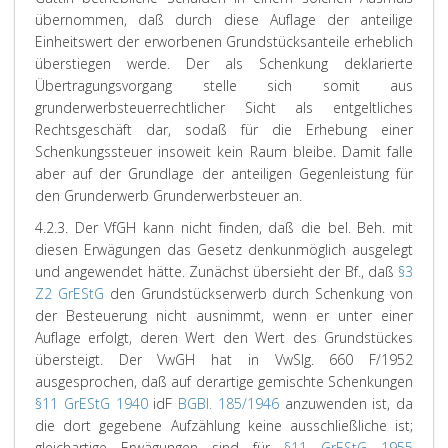
übernommen, daß durch diese Auflage der anteilige
Einheitswert der erworbenen Grundstücksanteile erheblich
überstiegen werde. Der als Schenkung deklarierte
Übertragungsvorgang stelle sich somit aus
grunderwerbsteuerrechtlicher Sicht als entgeltliches
Rechtsgeschäft dar, sodaß für die Erhebung einer
Schenkungssteuer insoweit kein Raum bleibe. Damit falle
aber auf der Grundlage der anteiligen Gegenleistung für
den Grunderwerb Grunderwerbsteuer an.
4.2.3. Der VfGH kann nicht finden, daß die bel. Beh. mit
diesen Erwägungen das Gesetz denkunmöglich ausgelegt
und angewendet hätte. Zunächst übersieht der Bf., daß
§3
Z2 GrEStG
den Grundstückserwerb durch Schenkung von
der Besteuerung nicht ausnimmt, wenn er unter einer
Auflage erfolgt, deren Wert den Wert des Grundstückes
übersteigt. Der VwGH hat in VwSlg. 660 F/1952
ausgesprochen, daß auf derartige gemischte Schenkungen
§11 GrEStG 1940
idF
BGBl. 185/1946
anzuwenden ist, da
die dort gegebene Aufzählung keine ausschließliche ist;
gleichartige Erwägungen sind für
§11 GrEStG 1955