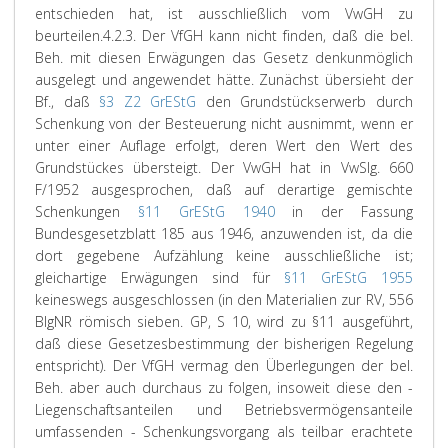
entschieden hat, ist ausschließlich vom VwGH zu
beurteilen.
4.2.3. Der VfGH kann nicht finden, daß die bel.
Beh. mit diesen Erwägungen das Gesetz denkunmöglich
ausgelegt und angewendet hätte. Zunächst übersieht der
Bf., daß
§3 Z2 GrEStG
den Grundstückserwerb durch
Schenkung von der Besteuerung nicht ausnimmt, wenn er
unter einer Auflage erfolgt, deren Wert den Wert des
Grundstückes übersteigt. Der VwGH hat in VwSlg. 660
F/1952 ausgesprochen, daß auf derartige gemischte
Schenkungen
§11 GrEStG 1940
in der Fassung
Bundesgesetzblatt 185 aus 1946, anzuwenden ist, da die
dort gegebene Aufzählung keine ausschließliche ist;
gleichartige Erwägungen sind für
§11 GrEStG 1955
keineswegs ausgeschlossen (in den Materialien zur RV, 556
BlgNR römisch sieben. GP, S 10, wird zu §11 ausgeführt,
daß diese Gesetzesbestimmung der bisherigen Regelung
entspricht). Der VfGH vermag den Überlegungen der bel.
Beh. aber auch durchaus zu folgen, insoweit diese den -
Liegenschaftsanteilen und Betriebsvermögensanteile
umfassenden - Schenkungsvorgang als teilbar erachtete