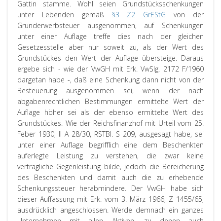
Gattin stamme. Wohl seien Grundstücksschenkungen
unter Lebenden gemäß
§3 Z2 GrEStG
von der
Grunderwerbsteuer ausgenommen, auf Schenkungen
unter einer Auflage treffe dies nach der gleichen
Gesetzesstelle aber nur soweit zu, als der Wert des
Grundstückes den Wert der Auflage übersteige. Daraus
ergebe sich - wie der VwGH mit Erk. VwSlg. 2172 F/1960
dargetan habe -, daß eine Schenkung dann nicht von der
Besteuerung ausgenommen sei, wenn der nach
abgabenrechtlichen Bestimmungen ermittelte Wert der
Auflage höher sei als der ebenso ermittelte Wert des
Grundstückes. Wie der Reichsfinanzhof mit Urteil vom 25.
Feber 1930, II A 28/30, RSTBl. S 209, ausgesagt habe, sei
unter einer Auflage begrifflich eine dem Beschenkten
auferlegte Leistung zu verstehen, die zwar keine
vertragliche Gegenleistung bilde, jedoch die Bereicherung
des Beschenkten und damit auch die zu erhebende
Schenkungssteuer herabmindere. Der VwGH habe sich
dieser Auffassung mit Erk. vom 3. März 1966, Z 1455/65,
ausdrücklich angeschlossen. Werde demnach ein ganzes
Unternehmen mit allen Aktiven, zu denen auch