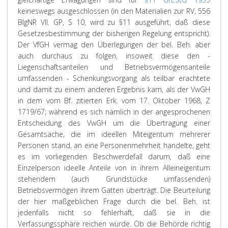
keineswegs ausgeschlossen (in den Materialien zur RV, 556
BlgNR VII. GP, S 10, wird zu §11 ausgeführt, daß diese
Gesetzesbestimmung der bisherigen Regelung entspricht).
Der VfGH vermag den Überlegungen der bel. Beh. aber
auch durchaus zu folgen, insoweit diese den -
Liegenschaftsanteilen und Betriebsvermögensanteile
umfassenden - Schenkungsvorgang als teilbar erachtete
und damit zu einem anderen Ergebnis kam, als der VwGH
in dem vom Bf. zitierten Erk. vom 17. Oktober 1968, Z
1719/67; während es sich nämlich in der angesprochenen
Entscheidung des VwGH um die Übertragung einer
Gesamtsache, die im ideellen Miteigentum mehrerer
Personen stand, an eine Personenmehrheit handelte, geht
es im vorliegenden Beschwerdefall darum, daß eine
Einzelperson ideelle Anteile von in ihrem Alleineigentum
stehendem (auch Grundstücke umfassenden)
Betriebsvermögen ihrem Gatten überträgt. Die Beurteilung
der hier maßgeblichen Frage durch die bel. Beh. ist
jedenfalls nicht so fehlerhaft, daß sie in die
Verfassungssphäre reichen würde. Ob die Behörde richtig