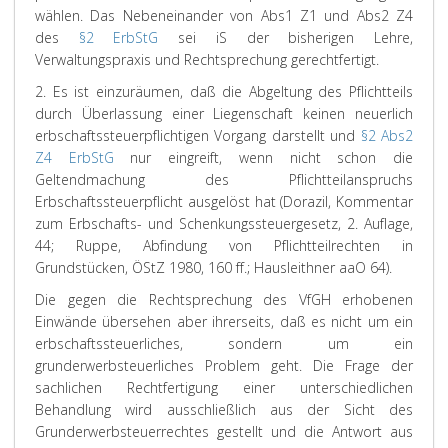
wählen. Das Nebeneinander von Abs1 Z1 und Abs2 Z4
des
§2 ErbStG
sei iS der bisherigen Lehre,
Verwaltungspraxis und Rechtsprechung gerechtfertigt.
2. Es ist einzuräumen, daß die Abgeltung des Pflichtteils
durch Überlassung einer Liegenschaft keinen neuerlich
erbschaftssteuerpflichtigen Vorgang darstellt und
§2 Abs2
Z4 ErbStG
nur eingreift, wenn nicht schon die
Geltendmachung des Pflichtteilanspruchs
Erbschaftssteuerpflicht ausgelöst hat (Dorazil, Kommentar
zum Erbschafts- und Schenkungssteuergesetz, 2. Auflage,
44; Ruppe, Abfindung von Pflichtteilrechten in
Grundstücken, ÖStZ 1980, 160 ff.; Hausleithner aaO 64).
Die gegen die Rechtsprechung des VfGH erhobenen
Einwände übersehen aber ihrerseits, daß es nicht um ein
erbschaftssteuerliches, sondern um ein
grunderwerbsteuerliches Problem geht. Die Frage der
sachlichen Rechtfertigung einer unterschiedlichen
Behandlung wird ausschließlich aus der Sicht des
Grunderwerbsteuerrechtes gestellt und die Antwort aus