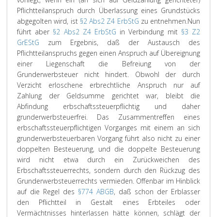
Pflichtteilanspruch durch Überlassung eines Grundstücks
abgegolten wird, ist
§2 Abs2 Z4 ErbStG
zu entnehmen.
Nun
führt aber
§2 Abs2 Z4 ErbStG
in Verbindung mit
§3 Z2
GrEStG
zum Ergebnis, daß der Austausch des
Pflichtteilanspruchs gegen einen Anspruch auf Übereignung
einer Liegenschaft die Befreiung von der
Grunderwerbsteuer nicht hindert. Obwohl der durch
Verzicht erloschene erbrechtliche Anspruch nur auf
Zahlung der Geldsumme gerichtet war, bleibt die
Abfindung erbschaftssteuerpflichtig und daher
grunderwerbsteuerfrei. Das Zusammentreffen eines
erbschaftssteuerpflichtigen Vorganges mit einem an sich
grunderwerbsteuerbaren Vorgang führt also nicht zu einer
doppelten Besteuerung, und die doppelte Besteuerung
wird nicht etwa durch ein Zurückweichen des
Erbschaftssteuerrechts, sondern durch den Rückzug des
Grunderwerbsteuerrechts vermieden. Offenbar im Hinblick
auf die Regel des
§774 ABGB
, daß schon der Erblasser
den Pflichtteil in Gestalt eines Erbteiles oder
Vermächtnisses hinterlassen hätte können, schlägt der