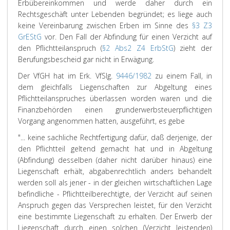
Erbübereinkommen und werde daher durch ein
Rechtsgeschäft unter Lebenden begründet; es liege auch
keine Vereinbarung zwischen Erben im Sinne des
§3 Z3
GrEStG
vor. Den Fall der Abfindung für einen Verzicht auf
den Pflichtteilanspruch (
§2 Abs2 Z4 ErbStG
) zieht der
Berufungsbescheid gar nicht in Erwägung.
Der VfGH hat im Erk. VfSlg.
9446/1982
zu einem Fall, in
dem gleichfalls Liegenschaften zur Abgeltung eines
Pflichtteilanspruches überlassen worden waren und die
Finanzbehörden einen grunderwerbsteuerpflichtigen
Vorgang angenommen hatten, ausgeführt, es gebe
"... keine sachliche Rechtfertigung dafür, daß derjenige, der
den Pflichtteil geltend gemacht hat und in Abgeltung
(Abfindung) desselben (daher nicht darüber hinaus) eine
Liegenschaft erhält, abgabenrechtlich anders behandelt
werden soll als jener - in der gleichen wirtschaftlichen Lage
befindliche - Pflichtteilberechtigte, der Verzicht auf seinen
Anspruch gegen das Versprechen leistet, für den Verzicht
eine bestimmte Liegenschaft zu erhalten. Der Erwerb der
Liegenschaft durch einen solchen (Verzicht leistenden)