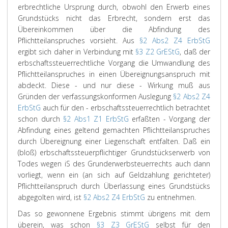
erbrechtliche Ursprung durch, obwohl den Erwerb eines
Grundstücks nicht das Erbrecht, sondern erst das
Übereinkommen über die Abfindung des
Pflichtteilanspruches vorsieht. Aus
§2 Abs2 Z4 ErbStG
ergibt sich daher in Verbindung mit
§3 Z2 GrEStG
, daß der
erbschaftssteuerrechtliche Vorgang die Umwandlung des
Pflichtteilanspruches in einen Übereignungsanspruch mit
abdeckt. Diese - und nur diese - Wirkung muß aus
Gründen der verfassungskonformen Auslegung
§2 Abs2 Z4
ErbStG
auch für den - erbschaftssteuerrechtlich betrachtet
schon durch
§2 Abs1 Z1 ErbStG
erfaßten - Vorgang der
Abfindung eines geltend gemachten Pflichtteilanspruches
durch Übereignung einer Liegenschaft entfalten. Daß ein
(bloß) erbschaftssteuerpflichtiger Grundstückserwerb von
Todes wegen iS des Grunderwerbsteuerrechts auch dann
vorliegt, wenn ein (an sich auf Geldzahlung gerichteter)
Pflichtteilanspruch durch Überlassung eines Grundstücks
abgegolten wird, ist
§2 Abs2 Z4 ErbStG
zu entnehmen.
Das so gewonnene Ergebnis stimmt übrigens mit dem
überein, was schon
§3 Z3 GrEStG
selbst für den