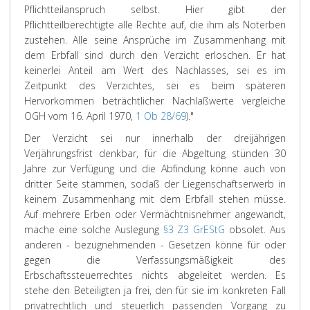
Pflichtteilanspruch selbst. Hier gibt der
Pflichtteilberechtigte alle Rechte auf, die ihm als Noterben
zustehen. Alle seine Ansprüche im Zusammenhang mit
dem Erbfall sind durch den Verzicht erloschen. Er hat
keinerlei Anteil am Wert des Nachlasses, sei es im
Zeitpunkt des Verzichtes, sei es beim späteren
Hervorkommen beträchtlicher Nachlaßwerte vergleiche
OGH vom 16. April 1970,
1 Ob 28/69
)."
Der Verzicht sei nur innerhalb der dreijährigen
Verjährungsfrist denkbar, für die Abgeltung stünden 30
Jahre zur Verfügung und die Abfindung könne auch von
dritter Seite stammen, sodaß der Liegenschaftserwerb in
keinem Zusammenhang mit dem Erbfall stehen müsse.
Auf mehrere Erben oder Vermächtnisnehmer angewandt,
mache eine solche Auslegung
§3 Z3 GrEStG
obsolet. Aus
anderen - bezugnehmenden - Gesetzen könne für oder
gegen die Verfassungsmäßigkeit des
Erbschaftssteuerrechtes nichts abgeleitet werden. Es
stehe den Beteiligten ja frei, den für sie im konkreten Fall
privatrechtlich und steuerlich passenden Vorgang zu