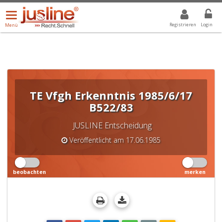
Menü
DROPDOWN: GEWÄHLTER WERT IST ALLE
ALLE
öffnen/schließen
Registrieren
Login
Menü
TE Vfgh Erkenntnis 1985/6/17
B522/83
JUSLINE Entscheidung
Veröffentlicht am 17.06.1985
beobachten
merken