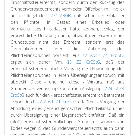
Erbschaftssteuerrechts, sondern durch den Rückzug des
Grunderwerbsteuerrechts vermieden. Offenbar im Hinblick
auf die Regel des
§774 ABGB
, daß schon der Erblasser
den Pflichtteil in Gestalt eines Erbteiles oder
Vermächtnisses hinterlassen hätte können, schlägt der
erbrechtliche Ursprung durch, obwohl den Erwerb eines
Grundstücks nicht das Erbrecht, sondern erst das
Übereinkommen über die Abfindung des
Pflichtteilanspruches vorsieht. Aus
§2 Abs2 Z4 ErbStG
ergibt sich daher iVm.
§3 Z2 GrEStG
, daß der
erbschaftssteuerrechtliche Vorgang die Umwandlung des
Pflichtteilanspruches in einen Übereignungsanspruch mit
abdeckt. Diese - und nur diese - Wirkung muß aus
Gründen der verfassungskonformen Auslegung
§2 Abs2 Z4
ErbStG
auch für den - erbschaftssteuerrechtlich betrachtet
schon durch
§2 Abs1 Z1 ErbStG
erfaßten - Vorgang der
Abfindung eines geltend gemachten Pflichtteilanspruches
durch Übereignung einer Liegenschaft entfalten. Daß ein
(bloß) erbschaftssteuerpflichtiger Grundstückserwerb von
Todes wegen iS des Grunderwerbsteuerrechts auch dann
vorliegt, wenn ein (an sich auf Geldzahlung gerichteter)