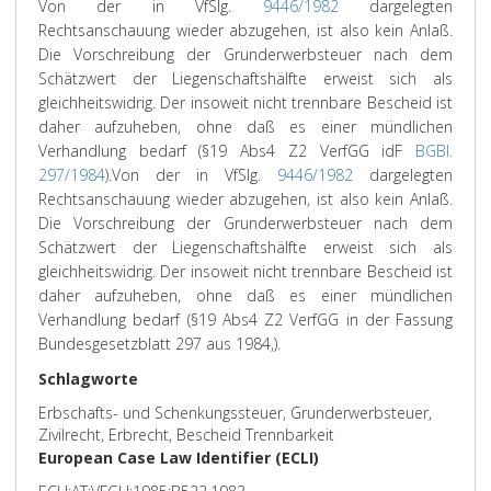
Von der in VfSlg.
9446/1982
dargelegten
Rechtsanschauung wieder abzugehen, ist also kein Anlaß.
Die Vorschreibung der Grunderwerbsteuer nach dem
Schätzwert der Liegenschaftshälfte erweist sich als
gleichheitswidrig. Der insoweit nicht trennbare Bescheid ist
daher aufzuheben, ohne daß es einer mündlichen
Verhandlung bedarf (§19 Abs4 Z2 VerfGG idF
BGBl.
297/1984
).
Von der in VfSlg.
9446/1982
dargelegten
Rechtsanschauung wieder abzugehen, ist also kein Anlaß.
Die Vorschreibung der Grunderwerbsteuer nach dem
Schätzwert der Liegenschaftshälfte erweist sich als
gleichheitswidrig. Der insoweit nicht trennbare Bescheid ist
daher aufzuheben, ohne daß es einer mündlichen
Verhandlung bedarf (§19 Abs4 Z2 VerfGG in der Fassung
Bundesgesetzblatt 297 aus 1984,).
Schlagworte
Erbschafts- und Schenkungssteuer, Grunderwerbsteuer,
Zivilrecht, Erbrecht, Bescheid Trennbarkeit
European Case Law Identifier (ECLI)