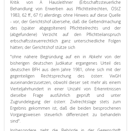
Kritik von A Hausleithner (Erbschaftssteuerliche
Behandlung von Erwerben aus Pflichtteilrechten, ÖStZ
1983, 62 ff., 67 f.) allerdings ohne Hinweis auf diese Quelle
- vor, der Gerichtshof übersehe, daß die Geltendmachung
des (später abgegoltenen) Pflichtteilrechts und der
(abgefundene) Verzicht auf den Pflichtteilanspruch
erbschaftssteuerrechtlich ganz unterschiedliche Folgen
hätten; der Gerichtshof stütze sich
"ohne nähere Begründung auf ein in Abkehr von der
bisherigen deutschen Judikatur ergangenes Urteil des
deutschen BFH aus dem Jahre 1981, ohne sich mit der
gegenteiligen Rechtsprechung des österr. VwGH
auseinanderzusetzen, obwohl dieser seit mehr als einem
Vierteljahrhundert in einer Unzahl von Erkenntnissen
dieselbe Frage ausführlich geprüft und unter
Zugrundelegung der österr. Zivilrechtslage stets zum
Ergebnis gekommen ist, daß die beiden besprochenen
Vorgangsweisen steuerlich differenziert zu behandeln
sind".
Insbesondere zieht die Behörde in der Gegenschrift