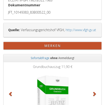
ECLI:AT:VFGH:1985:B522.1983
Dokumentnummer
JFT_10149383_83B00522_00
Quelle:
Verfassungsgerichtshof VfGH,
http://www.vfgh.gv.at
MERKEN
Sofortabfrage
ohne
Anmeldung!
Zurück
Weit
Grundbuchauszug
11,90 €