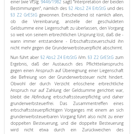
einer (wie VfSlg.
9446/1982
sagt) "Interpretation der beiden
Bestimmungen", nämlich des
§2 Abs2 Z4 ErbStG
und des
§3 Z2 GrEStG
gewonnen. Entscheidend ist nämlich allein,
ob die Vereinbarung, anstelle der geschuldeten
Geldsumme eine Liegenschaft zu überlassen, den Vorgang
so weit von seinem erbrechtlichen Ursprung löst, daß die -
wann immer entstandene - Erbschaftssteuerschuld ihn
nicht mehr gegen die Grunderwerbsteuerpflicht abschirmt.
Nun führt aber
§2 Abs2 Z4 ErbStG
iVm.
§3 Z2 GrEStG
zum
Ergebnis, daß der Austausch des Pflichtteilanspruchs
gegen einen Anspruch auf Übereignung einer Liegenschaft
die Befreiung von der Grunderwerbsteuer nicht hindert.
Obwohl der durch Verzicht erloschene erbrechtliche
Anspruch nur auf Zahlung der Geldsumme gerichtet war,
bleibt die Abfindung erbschaftssteuerpflichtig und daher
grunderwerbsteuerfrei. Das Zusammentreffen eines
erbschaftssteuerpflichtigen Vorganges mit einem an sich
grunderwerbsteuerbaren Vorgang führt also nicht zu einer
doppelten Besteuerung, und die doppelte Besteuerung
wird nicht etwa durch ein Zurückweichen des