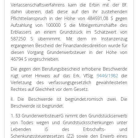
Verlassenschaftsverfahrens kam die Erbin mit der Bf.
dahin überein, daß diese auf den ihr zustehenden
Pflichtteilanspruch in der Höhe von 484931,08 S gegen
Aufzahlung von 100000 S die Miteigentumshälfte des
Erblassers an einem Grundstück im Schätzwert von
587250 S übernimmt. Mit dem im Instanzenzug
ergangenen Bescheid der Finanzlandesdirektion wurde für
diesen Vorgang Grunderwerbsteuer in der Höhe von
46794 S vorgeschrieben.
Die gegen den Berufungsbescheid erhobene Beschwerde
rügt unter Hinweis auf das Erk. VfSlg.
9446/1982
die
Verletzung des verfassungsgesetzlich gewährleisteten
Rechtes auf Gleichheit vor dem Gesetz.
II. Die Beschwerde ist begründet.
römisch zwei. Die
Beschwerde ist begründet.
1. §3 GrunderwerbsteuerG nimmt den Grundstückserwerb
von Todes wegen und Grundstücksschenkungen unter
Lebenden iS des Erbschafts- und
Schenkungssteuergesetzes (Z2) sowie den Erwerb eines