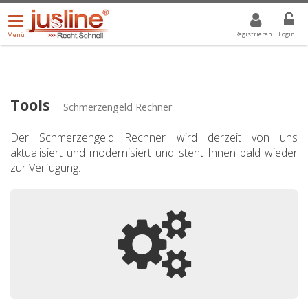
Menü
DROPDOWN: GEWÄHLTER WERT IST ALLE
ALLE
öffnen/schließen
Registrieren
Login
Menü
Tools
-
Schmerzengeld Rechner
Der Schmerzengeld Rechner wird derzeit von uns
aktualisiert und modernisiert und steht Ihnen bald wieder
zur Verfügung.