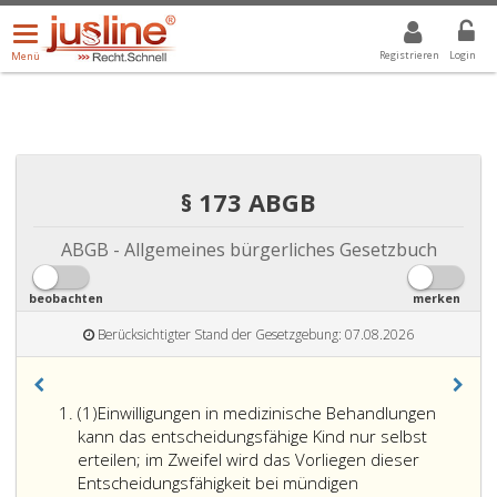
Menü
DROPDOWN: GEWÄHLTER WERT IST ALLE
ALLE
öffnen/schließen
Registrieren
Login
Menü
§ 173 ABGB
ABGB - Allgemeines bürgerliches Gesetzbuch
beobachten
merken
Berücksichtigter Stand der Gesetzgebung: 07.08.2026
Absatz
(1)
Einwilligungen in medizinische Behandlungen
eins
kann das entscheidungsfähige Kind nur selbst
erteilen; im Zweifel wird das Vorliegen dieser
Entscheidungsfähigkeit bei mündigen