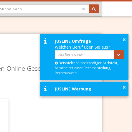
OPDOWN: GEWÄHLTER WERT IST ALLE
×
JUSLINE Umfrage
Welchen Beruf üben Sie aus?
Beispiele: Selbstständiger Architekt,
en Online-Gesetze-Services und
Mitarbeiter einer Rechtsabteilung,
Rechtsanwalt,...
×
JUSLINE Werbung