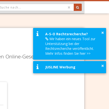
OPDOWN: GEWÄHLTER WERT IST ALLE
×
A-S-O Rechtsrecherche?
Wir haben ein neues Tool zur
Unterstützung bei der
Rechtsrecherche veröffentlicht.
Mehr Infos finden Sie hier >>
en Online-Gesetze-Services und
×
JUSLINE Werbung