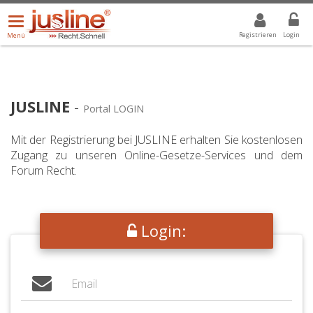
Menü
DROPDOWN: GEWÄHLTER WERT IST ALLE
ALLE
öffnen/schließen
Registrieren
Login
Menü
JUSLINE
-
Portal LOGIN
Mit der Registrierung bei JUSLINE erhalten Sie kostenlosen
Zugang zu unseren Online-Gesetze-Services und dem
Forum Recht.
Login: