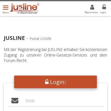
Menü
DROPDOWN: GEWÄHLTER WERT IST ALLE
ALLE
öffnen/schließen
Registrieren
Login
Menü
JUSLINE
-
Portal LOGIN
Mit der Registrierung bei JUSLINE erhalten Sie kostenlosen
Zugang zu unseren Online-Gesetze-Services und dem
Forum Recht.
Login: