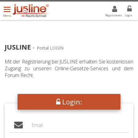
Menü
DROPDOWN: GEWÄHLTER WERT IST ALLE
ALLE
öffnen/schließen
Registrieren
Login
Menü
JUSLINE
-
Portal LOGIN
Mit der Registrierung bei JUSLINE erhalten Sie kostenlosen
Zugang zu unseren Online-Gesetze-Services und dem
Forum Recht.
Login: