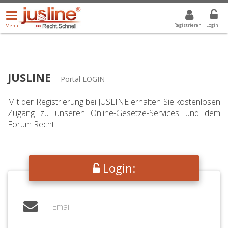
Menü
DROPDOWN: GEWÄHLTER WERT IST ALLE
ALLE
öffnen/schließen
Registrieren
Login
Menü
JUSLINE
-
Portal LOGIN
Mit der Registrierung bei JUSLINE erhalten Sie kostenlosen
Zugang zu unseren Online-Gesetze-Services und dem
Forum Recht.
Login: