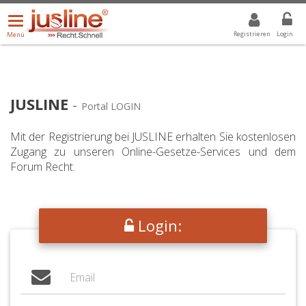
Menü
DROPDOWN: GEWÄHLTER WERT IST ALLE
ALLE
öffnen/schließen
Registrieren
Login
Menü
JUSLINE
-
Portal LOGIN
Mit der Registrierung bei JUSLINE erhalten Sie kostenlosen
Zugang zu unseren Online-Gesetze-Services und dem
Forum Recht.
Login: