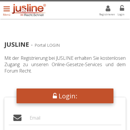
Menü
DROPDOWN: GEWÄHLTER WERT IST ALLE
ALLE
öffnen/schließen
Registrieren
Login
Menü
JUSLINE
-
Portal LOGIN
Mit der Registrierung bei JUSLINE erhalten Sie kostenlosen
Zugang zu unseren Online-Gesetze-Services und dem
Forum Recht.
Login: