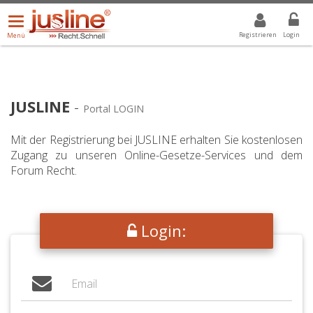
Menü
DROPDOWN: GEWÄHLTER WERT IST ALLE
ALLE
öffnen/schließen
Registrieren
Login
Menü
JUSLINE
-
Portal LOGIN
Mit der Registrierung bei JUSLINE erhalten Sie kostenlosen
Zugang zu unseren Online-Gesetze-Services und dem
Forum Recht.
Login: