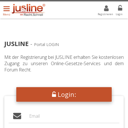
Menü
DROPDOWN: GEWÄHLTER WERT IST ALLE
ALLE
öffnen/schließen
Registrieren
Login
Menü
JUSLINE
-
Portal LOGIN
Mit der Registrierung bei JUSLINE erhalten Sie kostenlosen
Zugang zu unseren Online-Gesetze-Services und dem
Forum Recht.
Login: