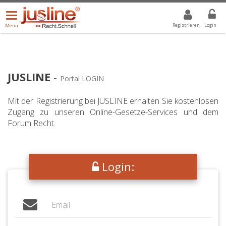
Menü
DROPDOWN: GEWÄHLTER WERT IST ALLE
ALLE
öffnen/schließen
Registrieren
Login
Menü
JUSLINE
-
Portal LOGIN
Mit der Registrierung bei JUSLINE erhalten Sie kostenlosen
Zugang zu unseren Online-Gesetze-Services und dem
Forum Recht.
Login: