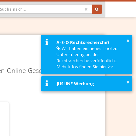
OPDOWN: GEWÄHLTER WERT IST ALLE
×
A-S-O Rechtsrecherche?
Wir haben ein neues Tool zur
Unterstützung bei der
Rechtsrecherche veröffentlicht.
Mehr Infos finden Sie hier >>
en Online-Gesetze-Services und
×
JUSLINE Werbung