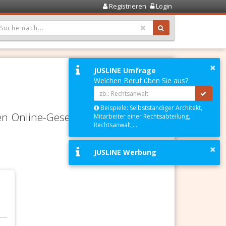
Registrieren
Login
OPDOWN: GEWÄHLTER WERT IST ALLE
×
JUSLINE Umfrage
Welchen Beruf üben Sie aus?
Beispiele: Selbstständiger Architekt,
en Online-Gesetze-Services und
Mitarbeiter einer Rechtsabteilung,
Rechtsanwalt,...
×
JUSLINE Werbung