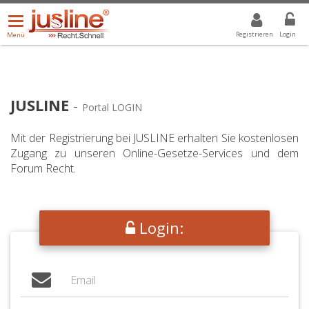
Menü
DROPDOWN: GEWÄHLTER WERT IST ALLE
ALLE
öffnen/schließen
Registrieren
Login
Menü
JUSLINE
-
Portal LOGIN
Mit der Registrierung bei JUSLINE erhalten Sie kostenlosen
Zugang zu unseren Online-Gesetze-Services und dem
Forum Recht.
Login: