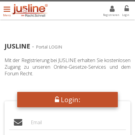
Menü
DROPDOWN: GEWÄHLTER WERT IST ALLE
ALLE
öffnen/schließen
Registrieren
Login
Menü
JUSLINE
-
Portal LOGIN
Mit der Registrierung bei JUSLINE erhalten Sie kostenlosen
Zugang zu unseren Online-Gesetze-Services und dem
Forum Recht.
Login: