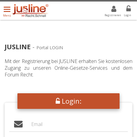
Menü
DROPDOWN: GEWÄHLTER WERT IST ALLE
ALLE
öffnen/schließen
Registrieren
Login
Menü
JUSLINE
-
Portal LOGIN
Mit der Registrierung bei JUSLINE erhalten Sie kostenlosen
Zugang zu unseren Online-Gesetze-Services und dem
Forum Recht.
Login: