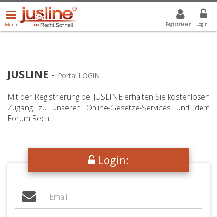
Menü
DROPDOWN: GEWÄHLTER WERT IST ALLE
ALLE
öffnen/schließen
Registrieren
Login
Menü
JUSLINE
-
Portal LOGIN
Mit der Registrierung bei JUSLINE erhalten Sie kostenlosen
Zugang zu unseren Online-Gesetze-Services und dem
Forum Recht.
Login: