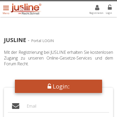
Menü
DROPDOWN: GEWÄHLTER WERT IST ALLE
ALLE
öffnen/schließen
Registrieren
Login
Menü
JUSLINE
-
Portal LOGIN
Mit der Registrierung bei JUSLINE erhalten Sie kostenlosen
Zugang zu unseren Online-Gesetze-Services und dem
Forum Recht.
Login: