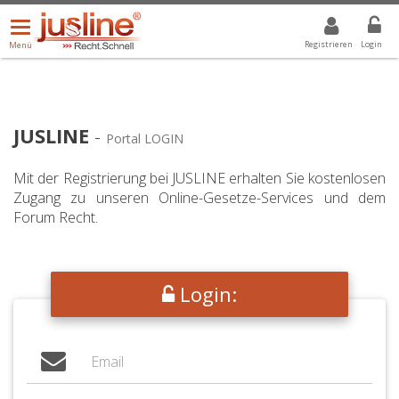
Menü
DROPDOWN: GEWÄHLTER WERT IST ALLE
ALLE
öffnen/schließen
Registrieren
Login
Menü
JUSLINE
-
Portal LOGIN
Mit der Registrierung bei JUSLINE erhalten Sie kostenlosen
Zugang zu unseren Online-Gesetze-Services und dem
Forum Recht.
Login: