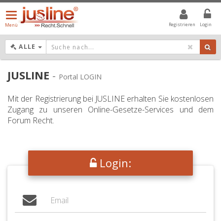
Menü
öffnen/schließen
Registrieren
Login
Menü
DROPDOWN: GEWÄHLTER WERT IST ALLE
ALLE
JUSLINE
-
Portal LOGIN
Mit der Registrierung bei JUSLINE erhalten Sie kostenlosen
Zugang zu unseren Online-Gesetze-Services und dem
Forum Recht.
Login: