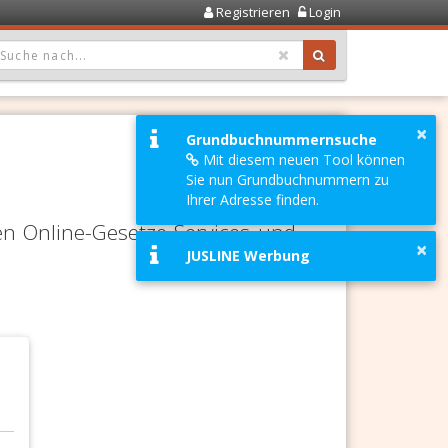
Registrieren
Login
OPDOWN: GEWÄHLTER WERT IST ALLE
×
Grundbuchnummernsuche
Mit diesem neuen Tool können
Sie nun Grundbuchnummern zu
Ihrer Adresse finden.
en Online-Gesetze-Services und
×
JUSLINE Werbung