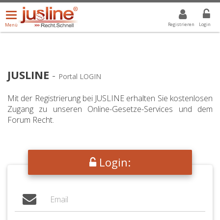
Menü
DROPDOWN: GEWÄHLTER WERT IST ALLE
ALLE
öffnen/schließen
Registrieren
Login
Menü
JUSLINE
-
Portal LOGIN
Mit der Registrierung bei JUSLINE erhalten Sie kostenlosen
Zugang zu unseren Online-Gesetze-Services und dem
Forum Recht.
Login: