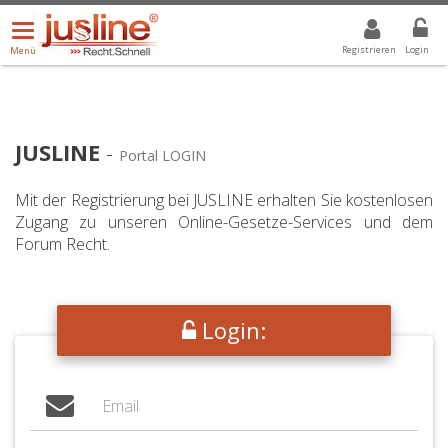
Menü
DROPDOWN: GEWÄHLTER WERT IST ALLE
ALLE
öffnen/schließen
Registrieren
Login
Menü
JUSLINE
-
Portal LOGIN
Mit der Registrierung bei JUSLINE erhalten Sie kostenlosen
Zugang zu unseren Online-Gesetze-Services und dem
Forum Recht.
Login: