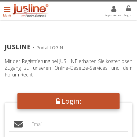
Menü
DROPDOWN: GEWÄHLTER WERT IST ALLE
ALLE
öffnen/schließen
Registrieren
Login
Menü
JUSLINE
-
Portal LOGIN
Mit der Registrierung bei JUSLINE erhalten Sie kostenlosen
Zugang zu unseren Online-Gesetze-Services und dem
Forum Recht.
Login: