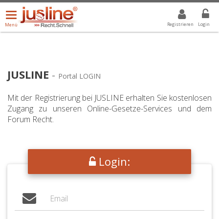
Menü
DROPDOWN: GEWÄHLTER WERT IST ALLE
ALLE
öffnen/schließen
Registrieren
Login
Menü
JUSLINE
-
Portal LOGIN
Mit der Registrierung bei JUSLINE erhalten Sie kostenlosen
Zugang zu unseren Online-Gesetze-Services und dem
Forum Recht.
Login: