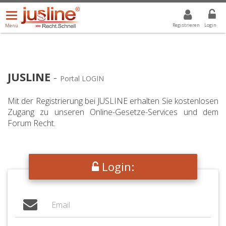
Menü
DROPDOWN: GEWÄHLTER WERT IST ALLE
ALLE
öffnen/schließen
Registrieren
Login
Menü
JUSLINE
-
Portal LOGIN
Mit der Registrierung bei JUSLINE erhalten Sie kostenlosen
Zugang zu unseren Online-Gesetze-Services und dem
Forum Recht.
Login: