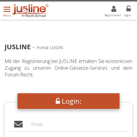
Menü
DROPDOWN: GEWÄHLTER WERT IST ALLE
ALLE
öffnen/schließen
Registrieren
Login
Menü
JUSLINE
-
Portal LOGIN
Mit der Registrierung bei JUSLINE erhalten Sie kostenlosen
Zugang zu unseren Online-Gesetze-Services und dem
Forum Recht.
Login: