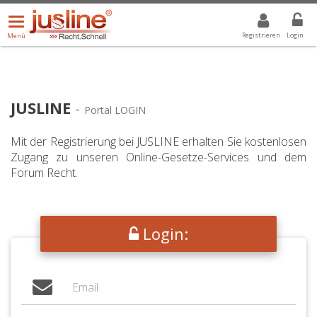
Menü
DROPDOWN: GEWÄHLTER WERT IST ALLE
ALLE
öffnen/schließen
Registrieren
Login
Menü
JUSLINE
-
Portal LOGIN
Mit der Registrierung bei JUSLINE erhalten Sie kostenlosen
Zugang zu unseren Online-Gesetze-Services und dem
Forum Recht.
Login: