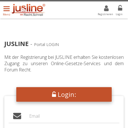
Menü
DROPDOWN: GEWÄHLTER WERT IST ALLE
ALLE
öffnen/schließen
Registrieren
Login
Menü
JUSLINE
-
Portal LOGIN
Mit der Registrierung bei JUSLINE erhalten Sie kostenlosen
Zugang zu unseren Online-Gesetze-Services und dem
Forum Recht.
Login: