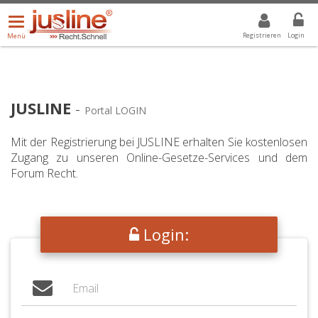
Menü
DROPDOWN: GEWÄHLTER WERT IST ALLE
ALLE
öffnen/schließen
Registrieren
Login
Menü
JUSLINE
-
Portal LOGIN
Mit der Registrierung bei JUSLINE erhalten Sie kostenlosen
Zugang zu unseren Online-Gesetze-Services und dem
Forum Recht.
Login: