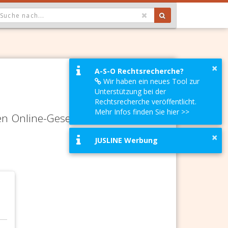
OPDOWN: GEWÄHLTER WERT IST ALLE
×
A-S-O Rechtsrecherche?
Wir haben ein neues Tool zur
Unterstützung bei der
Rechtsrecherche veröffentlicht.
Mehr Infos finden Sie hier >>
en Online-Gesetze-Services und
×
JUSLINE Werbung