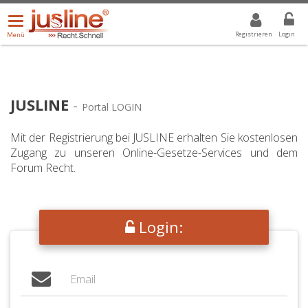
Menü
DROPDOWN: GEWÄHLTER WERT IST ALLE
ALLE
öffnen/schließen
Registrieren
Login
Menü
JUSLINE
-
Portal LOGIN
Mit der Registrierung bei JUSLINE erhalten Sie kostenlosen
Zugang zu unseren Online-Gesetze-Services und dem
Forum Recht.
Login: