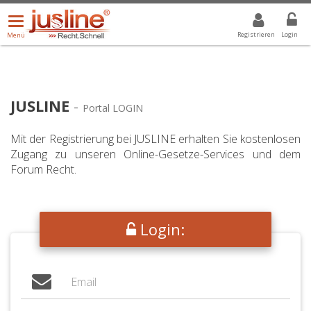
Menü
DROPDOWN: GEWÄHLTER WERT IST ALLE
ALLE
öffnen/schließen
Registrieren
Login
Menü
JUSLINE
-
Portal LOGIN
Mit der Registrierung bei JUSLINE erhalten Sie kostenlosen
Zugang zu unseren Online-Gesetze-Services und dem
Forum Recht.
Login: