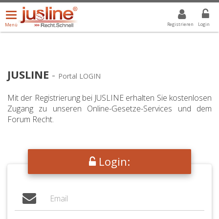
Menü
DROPDOWN: GEWÄHLTER WERT IST ALLE
ALLE
öffnen/schließen
Registrieren
Login
Menü
JUSLINE
-
Portal LOGIN
Mit der Registrierung bei JUSLINE erhalten Sie kostenlosen
Zugang zu unseren Online-Gesetze-Services und dem
Forum Recht.
Login: