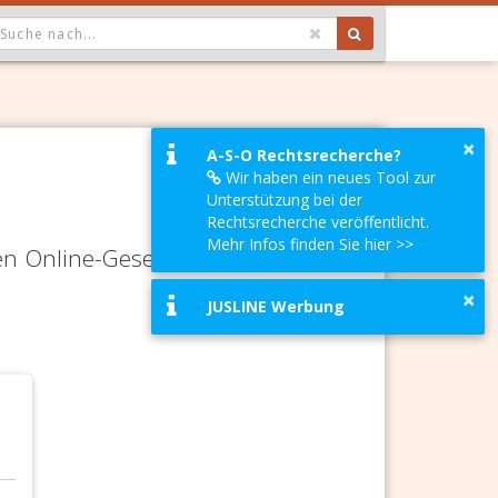
OPDOWN: GEWÄHLTER WERT IST ALLE
×
A-S-O Rechtsrecherche?
Wir haben ein neues Tool zur
Unterstützung bei der
Rechtsrecherche veröffentlicht.
Mehr Infos finden Sie hier >>
en Online-Gesetze-Services und
×
JUSLINE Werbung