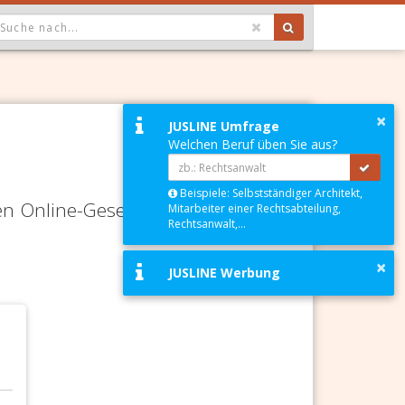
OPDOWN: GEWÄHLTER WERT IST ALLE
×
JUSLINE Umfrage
Welchen Beruf üben Sie aus?
Beispiele: Selbstständiger Architekt,
en Online-Gesetze-Services und
Mitarbeiter einer Rechtsabteilung,
Rechtsanwalt,...
×
JUSLINE Werbung