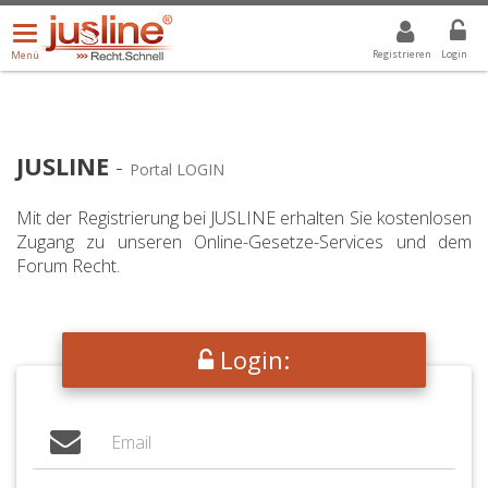
Menü
DROPDOWN: GEWÄHLTER WERT IST ALLE
ALLE
öffnen/schließen
Registrieren
Login
Menü
JUSLINE
-
Portal LOGIN
Mit der Registrierung bei JUSLINE erhalten Sie kostenlosen
Zugang zu unseren Online-Gesetze-Services und dem
Forum Recht.
Login: